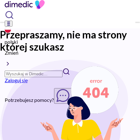
Przepraszamy, nie ma strony
polski
której szukasz
Zmień
Zaloguj się
Potrzebujesz pomocy?
Rozpocznij chat