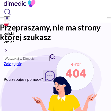
Przepraszamy, nie ma strony
polski
której szukasz
Zmień
Zaloguj się
Potrzebujesz pomocy?
Rozpocznij chat