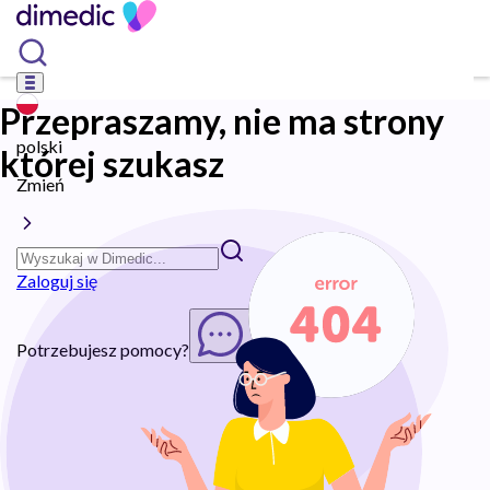
Przepraszamy, nie ma strony
polski
której szukasz
Zmień
Zaloguj się
Potrzebujesz pomocy?
Rozpocznij chat