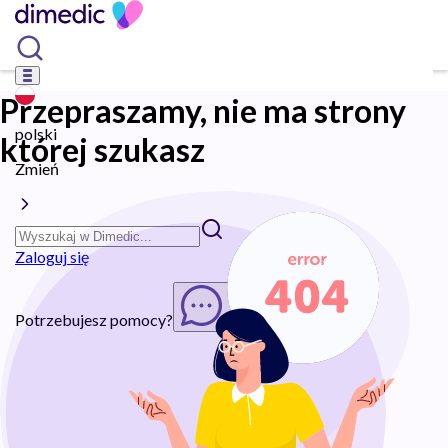
Przepraszamy, nie ma strony
polski
której szukasz
Zmień
Zaloguj się
Potrzebujesz pomocy?
Rozpocznij chat