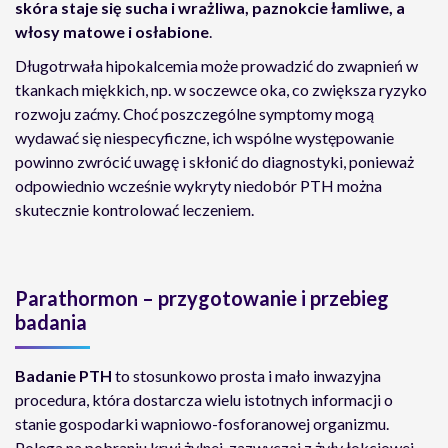
skóra staje się sucha i wrażliwa, paznokcie łamliwe, a
włosy matowe i osłabione
.
Długotrwała hipokalcemia może prowadzić do zwapnień w
tkankach miękkich, np. w soczewce oka, co zwiększa ryzyko
rozwoju zaćmy. Choć poszczególne symptomy mogą
wydawać się niespecyficzne, ich wspólne występowanie
powinno zwrócić uwagę i skłonić do diagnostyki, ponieważ
odpowiednio wcześnie wykryty niedobór PTH można
skutecznie kontrolować leczeniem.
Parathormon – przygotowanie i przebieg
badania
Badanie PTH
to stosunkowo prosta i mało inwazyjna
procedura, która dostarcza wielu istotnych informacji o
stanie gospodarki wapniowo-fosforanowej organizmu.
Polega na pobraniu krwi żylnej, zazwyczaj z żyły łokciowej,