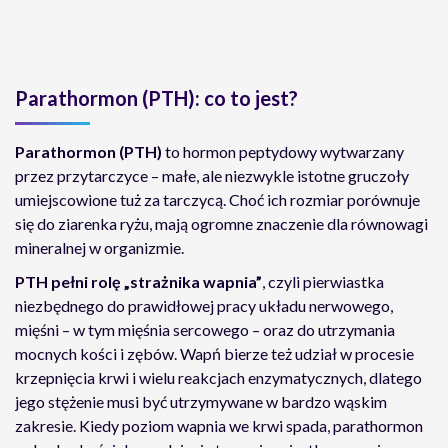
Parathormon (PTH): co to jest?
Parathormon (PTH)
to hormon peptydowy wytwarzany
przez przytarczyce – małe, ale niezwykle istotne gruczoły
umiejscowione tuż za tarczycą. Choć ich rozmiar porównuje
się do ziarenka ryżu, mają ogromne znaczenie dla równowagi
mineralnej w organizmie.
PTH pełni rolę „strażnika wapnia”
, czyli pierwiastka
niezbędnego do prawidłowej pracy układu nerwowego,
mięśni – w tym mięśnia sercowego – oraz do utrzymania
mocnych kości i zębów. Wapń bierze też udział w procesie
krzepnięcia krwi i wielu reakcjach enzymatycznych, dlatego
jego stężenie musi być utrzymywane w bardzo wąskim
zakresie. Kiedy poziom wapnia we krwi spada, parathormon