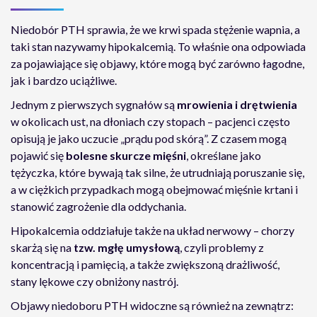
Niedobór PTH sprawia, że we krwi spada stężenie wapnia, a
taki stan nazywamy hipokalcemią. To właśnie ona odpowiada
za pojawiające się objawy, które mogą być zarówno łagodne,
jak i bardzo uciążliwe.
Jednym z pierwszych sygnałów są
mrowienia i drętwienia
w okolicach ust, na dłoniach czy stopach – pacjenci często
opisują je jako uczucie „prądu pod skórą”. Z czasem mogą
pojawić się
bolesne skurcze mięśni
, określane jako
tężyczka, które bywają tak silne, że utrudniają poruszanie się,
a w ciężkich przypadkach mogą obejmować mięśnie krtani i
stanowić zagrożenie dla oddychania.
Hipokalcemia oddziałuje także na układ nerwowy – chorzy
skarżą się na
tzw. mgłę umysłową
, czyli problemy z
koncentracją i pamięcią, a także zwiększoną drażliwość,
stany lękowe czy obniżony nastrój.
Objawy niedoboru PTH widoczne są również na zewnątrz: