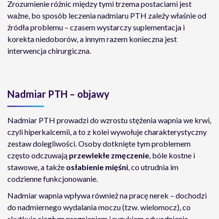
Zrozumienie różnic między tymi trzema postaciami jest
ważne, bo sposób leczenia nadmiaru PTH zależy właśnie od
źródła problemu – czasem wystarczy suplementacja i
korekta niedoborów, a innym razem konieczna jest
interwencja chirurgiczna.
Nadmiar PTH – objawy
Nadmiar PTH prowadzi do wzrostu stężenia wapnia we krwi,
czyli hiperkalcemii, a to z kolei wywołuje charakterystyczny
zestaw dolegliwości. Osoby dotknięte tym problemem
często odczuwają
przewlekłe zmęczenie
, bóle kostne i
stawowe, a także
osłabienie mięśni
, co utrudnia im
codzienne funkcjonowanie.
Nadmiar wapnia wpływa również na pracę nerek – dochodzi
do nadmiernego wydalania moczu (tzw. wielomocz), co
skutkuje ciągłym pragnieniem i ryzykiem odwodnienia.