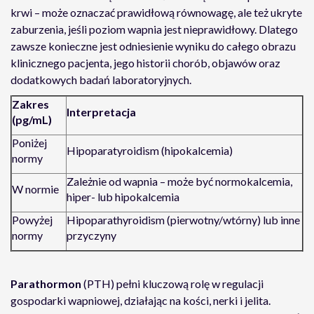
krwi – może oznaczać prawidłową równowagę, ale też ukryte
zaburzenia, jeśli poziom wapnia jest nieprawidłowy. Dlatego
zawsze konieczne jest odniesienie wyniku do całego obrazu
klinicznego pacjenta, jego historii chorób, objawów oraz
dodatkowych badań laboratoryjnych.
Zakres
Interpretacja
(pg/mL)
Poniżej
Hipoparatyroidism (hipokalcemia)
normy
Zależnie od wapnia – może być normokalcemia,
W normie
hiper- lub hipokalcemia
Powyżej
Hipoparathyroidism (pierwotny/wtórny) lub inne
normy
przyczyny
Parathormon
(PTH) pełni kluczową rolę w regulacji
gospodarki wapniowej, działając na kości, nerki i jelita.