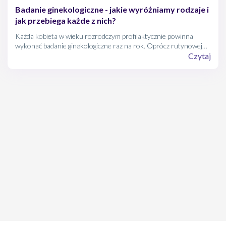
Badanie ginekologiczne - jakie wyróżniamy rodzaje i
jak przebiega każde z nich?
Każda kobieta w wieku rozrodczym profilaktycznie powinna
wykonać badanie ginekologiczne raz na rok. Oprócz rutynowej
procedury, przy okazji można przeprowadzić badanie cytologiczne
Czytaj
oraz ginekologiczne USG.