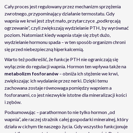
Cały proces jest regulowany przez mechanizm sprzężenia
zwrotnego, przypominający działanie termostatu. Gdy
wapnia we krwi jest zbyt mało, przytarczyce „podkręcają
ogrzewanie”, czyli zwiększają wydzielanie PTH, by wyrównać
poziom. Natomiast kiedy wapnia staje się zbyt dużo,
wydzielanie hormonu spada – w ten sposób organizm chroni
się przed niebezpieczną hiperkalcemią.
Warto też podkreślić, że funkcje PTH nie ograniczają się
wyłącznie do regulacji wapnia. Hormon ten wpływa także na
metabolizm fosforanów
– obniża ich stężenie we krwi,
zwiększając ich wydalanie przez nerki. Dzięki temu
zachowana zostaje równowaga pomiędzy wapniem a
fosforanami, co jest niezwykle istotne dla mineralizacji kości
i zębów.
Podsumowując – parathormon to nie tylko hormon „od
wapnia”, ale raczej strażnik całej gospodarki mineralnej, który
działa w cichym tle naszego życia. Gdy wszystko funkcjonuje