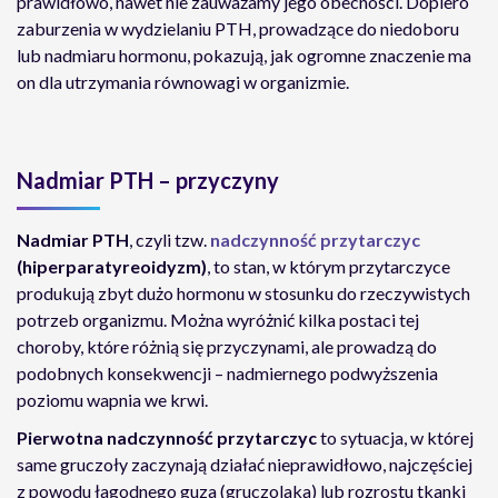
prawidłowo, nawet nie zauważamy jego obecności. Dopiero
zaburzenia w wydzielaniu PTH, prowadzące do niedoboru
lub nadmiaru hormonu, pokazują, jak ogromne znaczenie ma
on dla utrzymania równowagi w organizmie.
Nadmiar PTH – przyczyny
Nadmiar PTH
, czyli tzw.
nadczynność przytarczyc
(hiperparatyreoidyzm)
, to stan, w którym przytarczyce
produkują zbyt dużo hormonu w stosunku do rzeczywistych
potrzeb organizmu. Można wyróżnić kilka postaci tej
choroby, które różnią się przyczynami, ale prowadzą do
podobnych konsekwencji – nadmiernego podwyższenia
poziomu wapnia we krwi.
Pierwotna nadczynność przytarczyc
to sytuacja, w której
same gruczoły zaczynają działać nieprawidłowo, najczęściej
z powodu łagodnego guza (gruczolaka) lub rozrostu tkanki