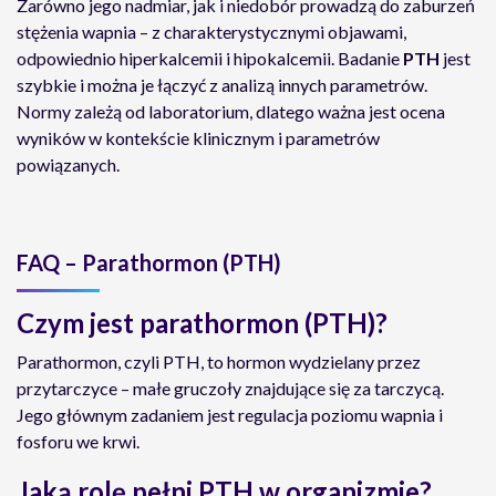
Zarówno jego nadmiar, jak i niedobór prowadzą do zaburzeń
stężenia wapnia – z charakterystycznymi objawami,
odpowiednio hiperkalcemii i hipokalcemii. Badanie
PTH
jest
szybkie i można je łączyć z analizą innych parametrów.
Normy zależą od laboratorium, dlatego ważna jest ocena
wyników w kontekście klinicznym i parametrów
powiązanych.
FAQ – Parathormon (PTH)
Czym jest parathormon (PTH)?
Parathormon, czyli PTH, to hormon wydzielany przez
przytarczyce – małe gruczoły znajdujące się za tarczycą.
Jego głównym zadaniem jest regulacja poziomu wapnia i
fosforu we krwi.
Jaką rolę pełni PTH w organizmie?