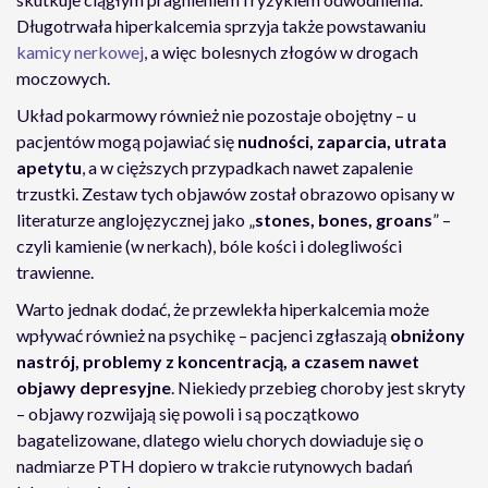
Długotrwała hiperkalcemia sprzyja także powstawaniu
kamicy nerkowej
, a więc bolesnych złogów w drogach
moczowych.
Układ pokarmowy również nie pozostaje obojętny – u
pacjentów mogą pojawiać się
nudności, zaparcia, utrata
apetytu
, a w cięższych przypadkach nawet zapalenie
trzustki. Zestaw tych objawów został obrazowo opisany w
literaturze anglojęzycznej jako „
stones, bones, groans
” –
czyli kamienie (w nerkach), bóle kości i dolegliwości
trawienne.
Warto jednak dodać, że przewlekła hiperkalcemia może
wpływać również na psychikę – pacjenci zgłaszają
obniżony
nastrój, problemy z koncentracją, a czasem nawet
objawy depresyjne
. Niekiedy przebieg choroby jest skryty
– objawy rozwijają się powoli i są początkowo
bagatelizowane, dlatego wielu chorych dowiaduje się o
nadmiarze PTH dopiero w trakcie rutynowych badań