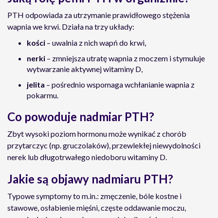
PTH odpowiada za utrzymanie prawidłowego stężenia
wapnia we krwi. Działa na trzy układy:
kości
– uwalnia z nich wapń do krwi,
nerki
– zmniejsza utratę wapnia z moczem i stymuluje
wytwarzanie aktywnej witaminy D,
jelita
– pośrednio wspomaga wchłanianie wapnia z
pokarmu.
Co powoduje nadmiar PTH?
Zbyt wysoki poziom hormonu może wynikać z chorób
przytarczyc (np. gruczolaków), przewlekłej niewydolności
nerek lub długotrwałego niedoboru witaminy D.
Jakie są objawy nadmiaru PTH?
Typowe symptomy to m.in.: zmęczenie, bóle kostne i
stawowe, osłabienie mięśni, częste oddawanie moczu,