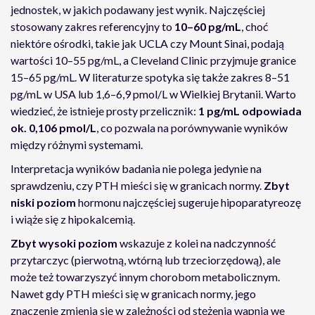
jednostek, w jakich podawany jest wynik. Najczęściej
stosowany zakres referencyjny to
10–60 pg/mL
, choć
niektóre ośrodki, takie jak UCLA czy Mount Sinai, podają
wartości 10–55 pg/mL, a Cleveland Clinic przyjmuje granice
15–65 pg/mL. W literaturze spotyka się także zakres 8–51
pg/mL w USA lub 1,6–6,9 pmol/L w Wielkiej Brytanii. Warto
wiedzieć, że istnieje prosty przelicznik:
1 pg/mL odpowiada
ok. 0,106 pmol/L
, co pozwala na porównywanie wyników
między różnymi systemami.
Interpretacja wyników badania nie polega jedynie na
sprawdzeniu, czy PTH mieści się w granicach normy.
Zbyt
niski poziom
hormonu najczęściej sugeruje hipoparatyreozę
i wiąże się z hipokalcemią.
Zbyt wysoki poziom
wskazuje z kolei na nadczynność
przytarczyc (pierwotną, wtórną lub trzeciorzędową), ale
może też towarzyszyć innym chorobom metabolicznym.
Nawet gdy PTH mieści się w granicach normy, jego
znaczenie zmienia się w zależności od stężenia wapnia we