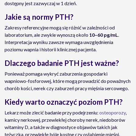
dostępny jest zazwyczaj w 1 dzień.
Jakie są normy PTH?
Zakresy referencyjne mogą się różnić w zależności od
laboratorium, ale zwykle wynoszą około
10–60 pg/mL
.
Interpretacja wyniku zawsze wymaga uwzględnienia
poziomu wapnia i historii klinicznej pacjenta.
Dlaczego badanie PTH jest ważne?
Ponieważ pomaga wykryć zaburzenia gospodarki
wapniowo-fosforowej, które mogą prowadzić do poważnych
chorób kości, nerek czy zaburzeń pracy mięśnia sercowego.
Kiedy warto oznaczyć poziom PTH?
Lekarz może zlecić badanie przy podejrzeniu:
osteoporozy
,
kamicy nerkowej, przewlekłej choroby nerek, niedoborów
witaminy D, a także w diagnostyce objawów takich jak
tężyczka, przewlekłe bóle kostne czy osłabienie mięśni.