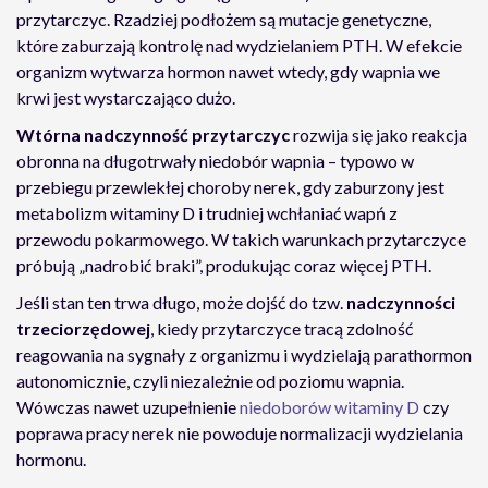
przytarczyc. Rzadziej podłożem są mutacje genetyczne,
które zaburzają kontrolę nad wydzielaniem PTH. W efekcie
organizm wytwarza hormon nawet wtedy, gdy wapnia we
krwi jest wystarczająco dużo.
Wtórna nadczynność przytarczyc
rozwija się jako reakcja
obronna na długotrwały niedobór wapnia – typowo w
przebiegu przewlekłej choroby nerek, gdy zaburzony jest
metabolizm witaminy D i trudniej wchłaniać wapń z
przewodu pokarmowego. W takich warunkach przytarczyce
próbują „nadrobić braki”, produkując coraz więcej PTH.
Jeśli stan ten trwa długo, może dojść do tzw.
nadczynności
trzeciorzędowej
, kiedy przytarczyce tracą zdolność
reagowania na sygnały z organizmu i wydzielają parathormon
autonomicznie, czyli niezależnie od poziomu wapnia.
Wówczas nawet uzupełnienie
niedoborów witaminy D
czy
poprawa pracy nerek nie powoduje normalizacji wydzielania
hormonu.