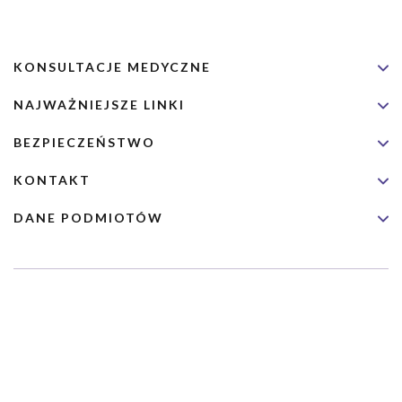
KONSULTACJE MEDYCZNE
NAJWAŻNIEJSZE LINKI
BEZPIECZEŃSTWO
KONTAKT
DANE PODMIOTÓW
Usługa nie jest przeznaczona dla nagłych przypadków medycznych.
Wybrane usługi realizowane są we współpracy z Narodowym
Funduszem Zdrowia (NFZ)