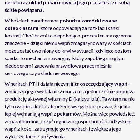
nerki oraz układ pokarmowy, a jego praca jest ze sobą
ściśle powiązana.
W kościach parathormon
pobudza komórki zwane
osteoklastami
, które odpowiadają za rozkład tkanki
kostnej. Choć brzmi to niepokojąco, proces ten ma ogromne
znaczenie – dzięki niemu wapń zmagazynowany w kościach
może zostać uwolniony do krwi w sytuacji, gdy jego poziom
spada. To mechanizm awaryjny, który zapobiega nagłym
niedoborom i zapewnia prawidłową pracę mięśnia
sercowego czy układu nerwowego.
W nerkach PTH działa niczym
filtr oszczędzający wapń
–
zmniejsza jego wydalanie z moczem, a jednocześnie pobudza
produkcję aktywnej witaminy D (kalcytriolu). Ta witamina nie
tylko wspiera kości, ale przede wszystkim sprawia, że jelita
lepiej wchłaniają wapń z pokarmów. Można więc powiedzieć,
że parathormon „uczy” organizm gospodarności: odzyskuje
wapń z kości, zatrzymuje go w nerkach i zwiększa jego
wykorzystanie z pożywienia.