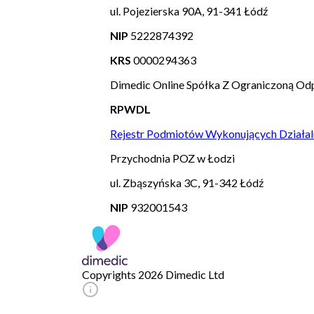
ul. Pojezierska 90A, 91-341 Łódź
NIP
5222874392
KRS
0000294363
Dimedic Online Spółka Z Ograniczoną Odp
RPWDL
Rejestr Podmiotów Wykonujących Działal
Przychodnia POZ w Łodzi
ul. Zbąszyńska 3C, 91-342 Łódź
NIP
932001543
Copyrights 2026 Dimedic Ltd