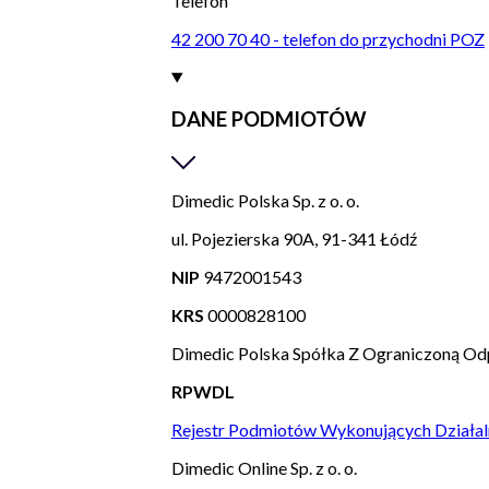
Telefon
42 200 70 40 - telefon do przychodni POZ
DANE PODMIOTÓW
Dimedic Polska Sp. z o. o.
ul. Pojezierska 90A, 91-341 Łódź
NIP
9472001543
KRS
0000828100
Dimedic Polska Spółka Z Ograniczoną Od
RPWDL
Rejestr Podmiotów Wykonujących Działal
Dimedic Online Sp. z o. o.