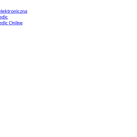
elektroniczną
edic
edic Online