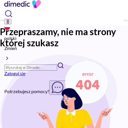
Przepraszamy, nie ma strony
polski
której szukasz
Zmień
Zaloguj się
Potrzebujesz pomocy?
Rozpocznij chat