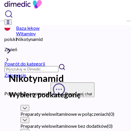
Baza lekow
Witaminy
polski
Nikotynamid
Zmień
Powrót do kategorii
Zaloguj się
Nikotynamid
Wybierz podkategorię
Potrzebujesz pomocy?
Rozpocznij chat
Preparaty wielowitaminowe w połączeniach
(
0
)
Preparaty wielowitaminowe bez dodatków
(
0
)