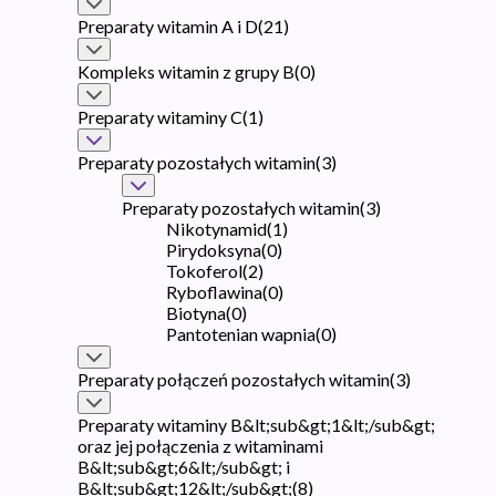
Preparaty witamin A i D
(
21
)
Kompleks witamin z grupy B
(
0
)
Preparaty witaminy C
(
1
)
Preparaty pozostałych witamin
(
3
)
Preparaty pozostałych witamin
(
3
)
Nikotynamid
(
1
)
Pirydoksyna
(
0
)
Tokoferol
(
2
)
Ryboflawina
(
0
)
Biotyna
(
0
)
Pantotenian wapnia
(
0
)
Preparaty połączeń pozostałych witamin
(
3
)
Preparaty witaminy B&lt;sub&gt;1&lt;/sub&gt;
oraz jej połączenia z witaminami
B&lt;sub&gt;6&lt;/sub&gt; i
B&lt;sub&gt;12&lt;/sub&gt;
(
8
)