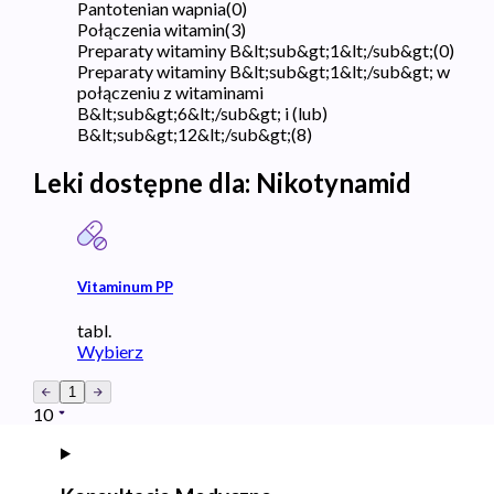
Pantotenian wapnia
(
0
)
Połączenia witamin
(
3
)
Preparaty witaminy B&lt;sub&gt;1&lt;/sub&gt;
(
0
)
Preparaty witaminy B&lt;sub&gt;1&lt;/sub&gt; w
połączeniu z witaminami
B&lt;sub&gt;6&lt;/sub&gt; i (lub)
B&lt;sub&gt;12&lt;/sub&gt;
(
8
)
Leki dostępne dla:
Nikotynamid
Vitaminum PP
tabl.
Wybierz
1
10