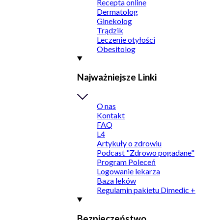
Recepta online
Dermatolog
Ginekolog
Trądzik
Leczenie otyłości
Obesitolog
Najważniejsze Linki
O nas
Kontakt
FAQ
L4
Artykuły o zdrowiu
Podcast "Zdrowo pogadane"
Program Poleceń
Logowanie lekarza
Baza leków
Regulamin pakietu Dimedic +
Bezpieczeństwo