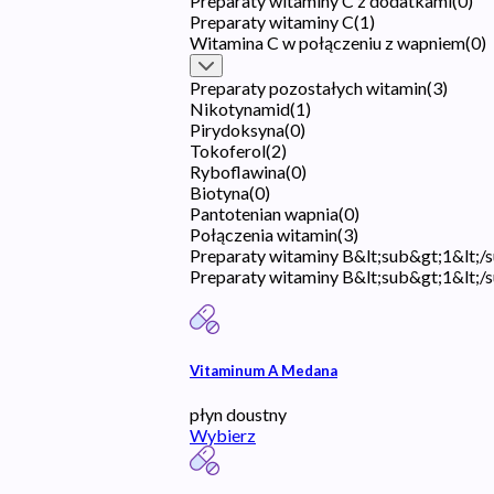
Preparaty witaminy C z dodatkami
(
0
)
Preparaty witaminy C
(
1
)
Witamina C w połączeniu z wapniem
(
0
)
Preparaty pozostałych witamin
(
3
)
Nikotynamid
(
1
)
Pirydoksyna
(
0
)
Tokoferol
(
2
)
Ryboflawina
(
0
)
Biotyna
(
0
)
Pantotenian wapnia
(
0
)
Połączenia witamin
(
3
)
Preparaty witaminy B&lt;sub&gt;1&lt;/
Preparaty witaminy B&lt;sub&gt;1&lt;/s
Vitaminum A Medana
płyn doustny
Wybierz