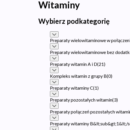
Witaminy
Wybierz podkategorię
Preparaty wielowitaminowe w połączen
Preparaty wielowitaminowe bez dodat
Preparaty witamin A i D
(
21
)
Kompleks witamin z grupy B
(
0
)
Preparaty witaminy C
(
1
)
Preparaty pozostałych witamin
(
3
)
Preparaty połączeń pozostałych witami
Preparaty witaminy B&lt;sub&gt;1&lt;/s