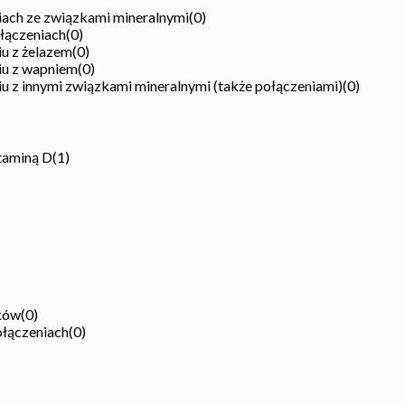
iach ze związkami mineralnymi
(
0
)
łączeniach
(
0
)
u z żelazem
(
0
)
iu z wapniem
(
0
)
u z innymi związkami mineralnymi (także połączeniami)
(
0
)
taminą D
(
1
)
ków
(
0
)
ołączeniach
(
0
)