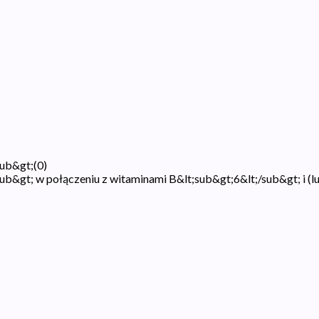
sub&gt;
(
0
)
ub&gt; w połączeniu z witaminami B&lt;sub&gt;6&lt;/sub&gt; i (l