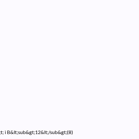
t; i B&lt;sub&gt;12&lt;/sub&gt;
(
8
)