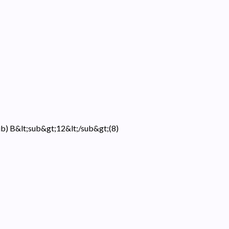
ub) B&lt;sub&gt;12&lt;/sub&gt;
(
8
)