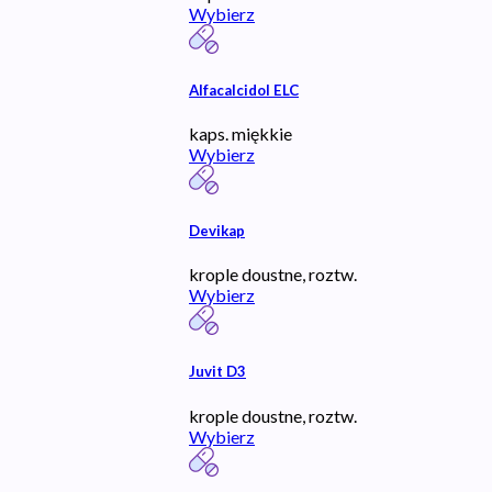
Wybierz
Alfacalcidol ELC
kaps. miękkie
Wybierz
Devikap
krople doustne, roztw.
Wybierz
Juvit D3
krople doustne, roztw.
Wybierz