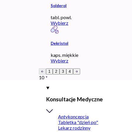
Solderol
tabl. powl.
Wybierz
Dekristol
kaps. miękkie
Wybierz
1
2
3
4
10
Konsultacje Medyczne
Antykoncepcja
Tabletka "dzień po"
Lekarz rodzinny