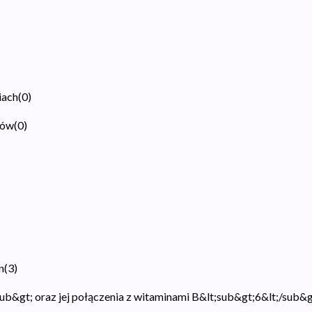
iach
(
0
)
ków
(
0
)
n
(
3
)
ub&gt; oraz jej połączenia z witaminami B&lt;sub&gt;6&lt;/sub&g