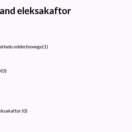
 and eleksakaftor
 układu oddechowego
(
1
)
y
(
0
)
leksakaftor
(
0
)