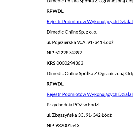
Dimedic Polska Spółka Z Ograniczoną Od
RPWDL
Rejestr Podmiotów Wykonujących Działal
Dimedic Online Sp. z o. o.
ul. Pojezierska 90A, 91-341 Łódź
NIP
5222874392
KRS
0000294363
Dimedic Online Spółka Z Ograniczoną Odp
RPWDL
Rejestr Podmiotów Wykonujących Działal
Przychodnia POZ w Łodzi
ul. Zbąszyńska 3C, 91-342 Łódź
NIP
932001543