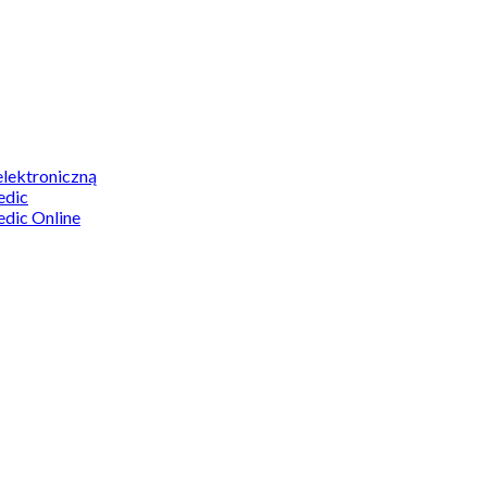
elektroniczną
edic
edic Online