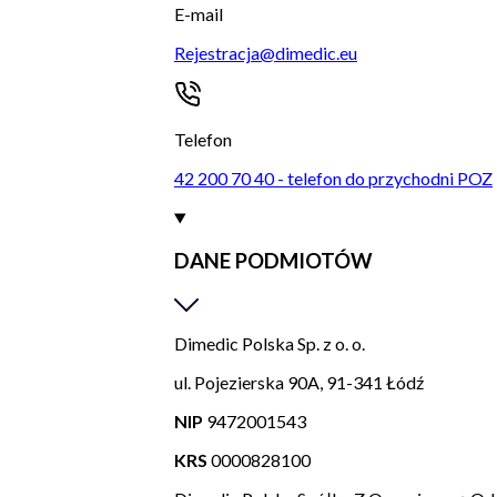
E-mail
Rejestracja@dimedic.eu
Telefon
42 200 70 40 - telefon do przychodni POZ
DANE PODMIOTÓW
Dimedic Polska Sp. z o. o.
ul. Pojezierska 90A, 91-341 Łódź
NIP
9472001543
KRS
0000828100