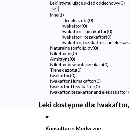
Leki stymulujące układ oddechowy
(
0
)
Inne
(
1
)
Tlenek azotu
(
0
)
Iwakaftor
(
0
)
Iwakaftor i lumakaftor
(
0
)
Iwakaftor i tezakaftor
(
0
)
Iwakaftor, tezakaftor and eleksak
Naturalne fosfolipidy
(
0
)
Niketamid
(
0
)
Almitryna
(
0
)
Niketamid w połączeniach
(
0
)
Tlenek azotu
(
0
)
Iwakaftor
(
0
)
Iwakaftor i lumakaftor
(
0
)
Iwakaftor i tezakaftor
(
0
)
Iwakaftor, tezakaftor and eleksakaftor
(
Leki dostępne dla:
Iwakaftor,
Konsultacje Medyczne