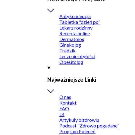
Antykoncepcja
Tabletka "dzień po"
Lekarz rodzinny
Recepta online
Dermatolog
Ginekolog
Trądzik
Leczenie otyłości
Obesitolog
Najważniejsze Linki
O nas
Kontakt
FAQ
L4
Artykuły o zdrowiu
Podcast "Zdrowo pogadane"
Program Poleceń