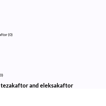
aftor
(
0
)
0
)
 tezakaftor and eleksakaftor