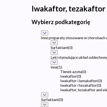
Iwakaftor, tezakaftor
Wybierz podkategorię
Inne preparaty stosowane w chorobach
Surfaktant
(
0
)
Leki stymulujące układ oddechow
Inne
(
1
)
Tlenek azotu
(
0
)
Iwakaftor
(
0
)
Iwakaftor i lumakaftor
(
0
)
Iwakaftor i tezakaftor
(
0
)
Iwakaftor, tezakaftor and e
Surfaktant
(
0
)