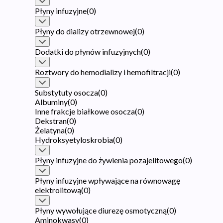
Płyny infuzyjne
(
0
)
Płyny do dializy otrzewnowej
(
0
)
Dodatki do płynów infuzyjnych
(
0
)
Roztwory do hemodializy i hemofiltracji
(
0
)
Substytuty osocza
(
0
)
Albuminy
(
0
)
Inne frakcje białkowe osocza
(
0
)
Dekstran
(
0
)
Żelatyna
(
0
)
Hydroksyetyloskrobia
(
0
)
Płyny infuzyjne do żywienia pozajelitowego
(
0
)
Płyny infuzyjne wpływające na równowagę
elektrolitową
(
0
)
Płyny wywołujące diurezę osmotyczną
(
0
)
Aminokwasy
(
0
)