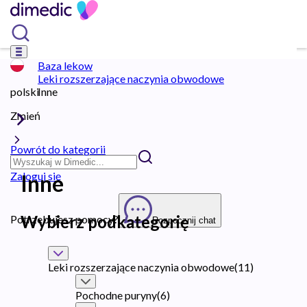
Baza lekow
Leki rozszerzające naczynia obwodowe
polski
Inne
Zmień
Powrót do kategorii
Zaloguj się
Inne
Wybierz podkategorię
Potrzebujesz pomocy?
Rozpocznij chat
Leki rozszerzające naczynia obwodowe
(
11
)
Pochodne puryny
(
6
)