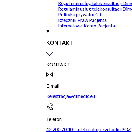
Regulamin usług telekonsultacji Dim
Regulamin usług telekonsultacji Dim
Polityka prywatności
Rzecznik Praw Pacjenta
Internetowe Konto Pacjenta
KONTAKT
KONTAKT
E-mail
Rejestracja@dimedic.eu
Telefon
42 200 70 40 - telefon do przychodni POZ