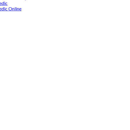
edic
edic Online