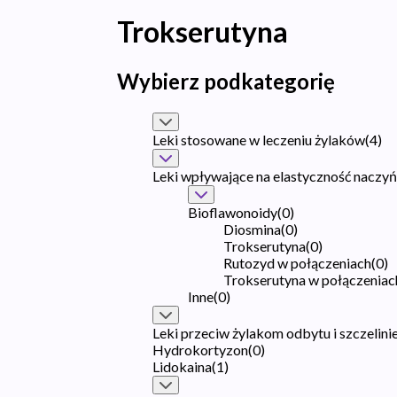
Trokserutyna
Wybierz podkategorię
Leki stosowane w leczeniu żylaków
(
4
)
Leki wpływające na elastyczność naczyń
Bioflawonoidy
(
0
)
Diosmina
(
0
)
Trokserutyna
(
0
)
Rutozyd w połączeniach
(
0
)
Trokserutyna w połączeniac
Inne
(
0
)
Leki przeciw żylakom odbytu i szczelin
Hydrokortyzon
(
0
)
Lidokaina
(
1
)