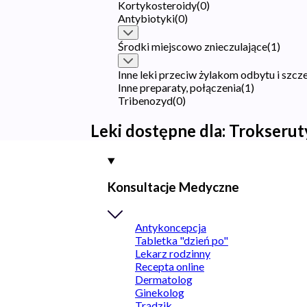
Kortykosteroidy
(
0
)
Antybiotyki
(
0
)
Środki miejscowo znieczulające
(
1
)
Inne leki przeciw żylakom odbytu i szc
Inne preparaty, połączenia
(
1
)
Tribenozyd
(
0
)
Leki dostępne dla:
Trokserut
Konsultacje Medyczne
Antykoncepcja
Tabletka "dzień po"
Lekarz rodzinny
Recepta online
Dermatolog
Ginekolog
Trądzik