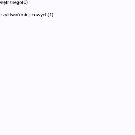
wnętrznego
(
0
)
strzykiwań miejscowych
(
1
)