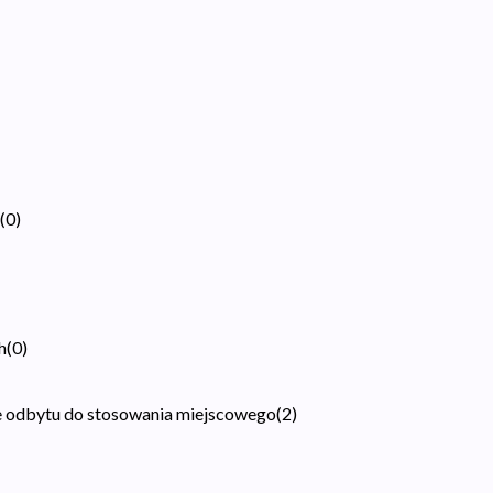
(
0
)
h
(
0
)
ie odbytu do stosowania miejscowego
(
2
)