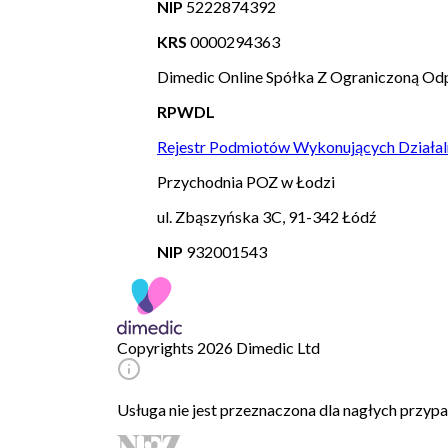
NIP
5222874392
KRS
0000294363
Dimedic Online Spółka Z Ograniczoną Odp
RPWDL
Rejestr Podmiotów Wykonujących Działal
Przychodnia POZ w Łodzi
ul. Zbąszyńska 3C, 91-342 Łódź
NIP
932001543
Copyrights 2026 Dimedic Ltd
Usługa nie jest przeznaczona dla nagłych przy