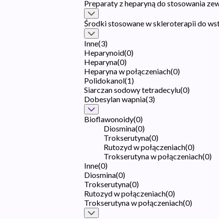
Preparaty z heparyną do stosowania ze
Środki stosowane w skleroterapii do w
Inne
(
3
)
Heparynoid
(
0
)
Heparyna
(
0
)
Heparyna w połączeniach
(
0
)
Polidokanol
(
1
)
Siarczan sodowy tetradecylu
(
0
)
Dobesylan wapnia
(
3
)
Bioflawonoidy
(
0
)
Diosmina
(
0
)
Trokserutyna
(
0
)
Rutozyd w połączeniach
(
0
)
Trokserutyna w połączeniach
(
0
)
Inne
(
0
)
Diosmina
(
0
)
Trokserutyna
(
0
)
Rutozyd w połączeniach
(
0
)
Trokserutyna w połączeniach
(
0
)