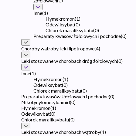
żółciowych
(
0
)
Inne
(
1
)
Hymekromon
(
1
)
Odewiksybat
(
0
)
Chlorek maraliksybatu
(
0
)
Preparaty kwasów żółciowych i pochodne
(
0
)
Choroby wątroby, leki lipotropowe
(
4
)
Leki stosowane w chorobach dróg żółciowych
(
0
)
Inne
(
1
)
Hymekromon
(
1
)
Odewiksybat
(
0
)
Chlorek maraliksybatu
(
0
)
Preparaty kwasów żółciowych i pochodne
(
0
)
Nikotynylometyloamid
(
0
)
Hymekromon
(
1
)
Odewiksybat
(
0
)
Chlorek maraliksybatu
(
0
)
Leki stosowane w chorobach wątroby
(
4
)