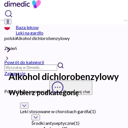
Baza lekow
Leki na gardło
polski
Alkohol dichlorobenzylowy
Zmień
Powrót do kategorii
Zaloguj się
Alkohol dichlorobenzylowy
Wybierz podkategorię
Potrzebujesz pomocy?
Rozpocznij chat
Leki stosowane w chorobach gardła
(
1
)
Środki antyseptyczne
(
1
)