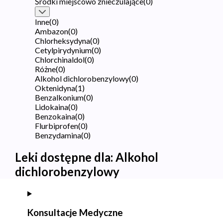
Środki miejscowo znieczulające
(
0
)
Inne
(
0
)
Ambazon
(
0
)
Chlorheksydyna
(
0
)
Cetylpirydynium
(
0
)
Chlorchinaldol
(
0
)
Różne
(
0
)
Alkohol dichlorobenzylowy
(
0
)
Oktenidyna
(
1
)
Benzalkonium
(
0
)
Lidokaina
(
0
)
Benzokaina
(
0
)
Flurbiprofen
(
0
)
Benzydamina
(
0
)
Leki dostępne dla:
Alkohol
dichlorobenzylowy
Konsultacje Medyczne