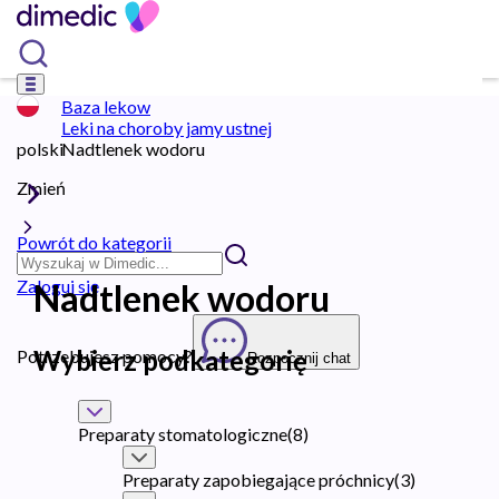
Baza lekow
Leki na choroby jamy ustnej
polski
Nadtlenek wodoru
Zmień
Powrót do kategorii
Zaloguj się
Nadtlenek wodoru
Wybierz podkategorię
Potrzebujesz pomocy?
Rozpocznij chat
Preparaty stomatologiczne
(
8
)
Preparaty zapobiegające próchnicy
(
3
)