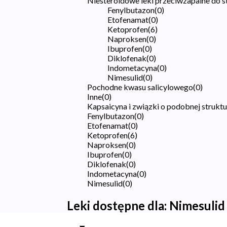
Niesteroidowe leki przeciwzapalne do 
Fenylbutazon
(
0
)
Etofenamat
(
0
)
Ketoprofen
(
6
)
Naproksen
(
0
)
Ibuprofen
(
0
)
Diklofenak
(
0
)
Indometacyna
(
0
)
Nimesulid
(
0
)
Pochodne kwasu salicylowego
(
0
)
Inne
(
0
)
Kapsaicyna i związki o podobnej strukt
Fenylbutazon
(
0
)
Etofenamat
(
0
)
Ketoprofen
(
6
)
Naproksen
(
0
)
Ibuprofen
(
0
)
Diklofenak
(
0
)
Indometacyna
(
0
)
Nimesulid
(
0
)
Leki dostępne dla:
Nimesulid