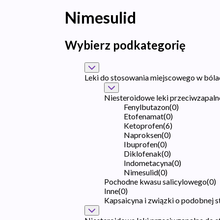
Nimesulid
Wybierz podkategorię
Leki do stosowania miejscowego w bóla
Niesteroidowe leki przeciwzapal
Fenylbutazon
(
0
)
Etofenamat
(
0
)
Ketoprofen
(
6
)
Naproksen
(
0
)
Ibuprofen
(
0
)
Diklofenak
(
0
)
Indometacyna
(
0
)
Nimesulid
(
0
)
Pochodne kwasu salicylowego
(
0
)
Inne
(
0
)
Kapsaicyna i związki o podobnej s