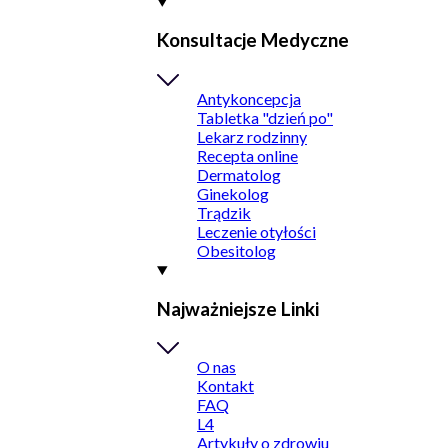
Konsultacje Medyczne
Antykoncepcja
Tabletka "dzień po"
Lekarz rodzinny
Recepta online
Dermatolog
Ginekolog
Trądzik
Leczenie otyłości
Obesitolog
Najważniejsze Linki
O nas
Kontakt
FAQ
L4
Artykuły o zdrowiu