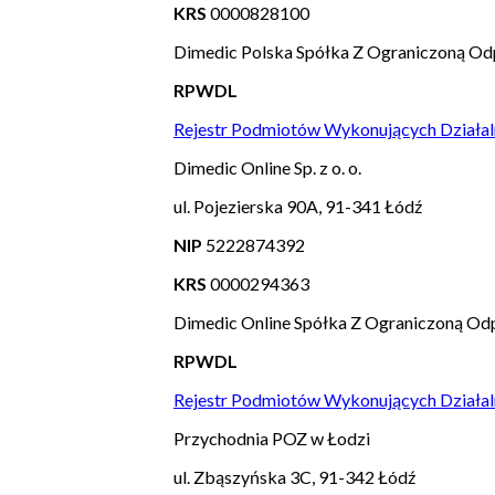
KRS
0000828100
Dimedic Polska Spółka Z Ograniczoną Od
RPWDL
Rejestr Podmiotów Wykonujących Działal
Dimedic Online Sp. z o. o.
ul. Pojezierska 90A, 91-341 Łódź
NIP
5222874392
KRS
0000294363
Dimedic Online Spółka Z Ograniczoną Odp
RPWDL
Rejestr Podmiotów Wykonujących Działal
Przychodnia POZ w Łodzi
ul. Zbąszyńska 3C, 91-342 Łódź