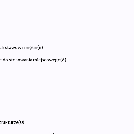
ch stawów i mięśni
(
6
)
ne do stosowania miejscowego
(
6
)
trukturze
(
0
)