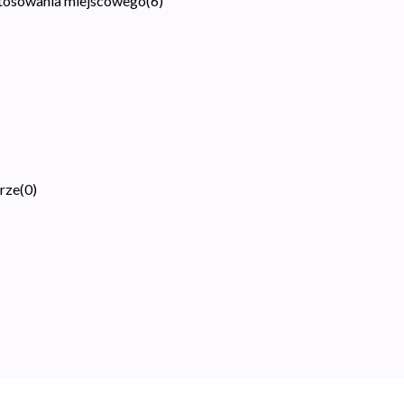
stosowania miejscowego
(
6
)
urze
(
0
)