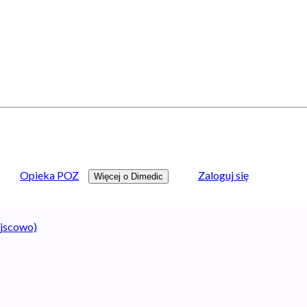
Opieka POZ
Zaloguj się
Więcej o Dimedic
ejscowo)