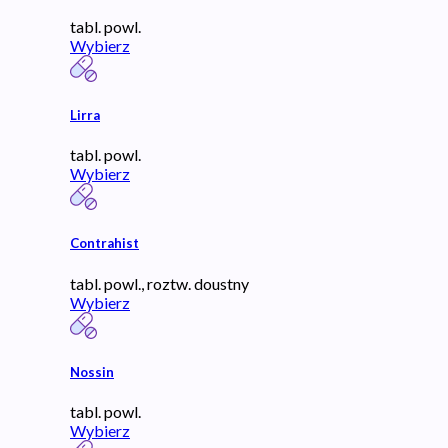
tabl. powl.
Wybierz
Lirra
tabl. powl.
Wybierz
Contrahist
tabl. powl., roztw. doustny
Wybierz
Nossin
tabl. powl.
Wybierz