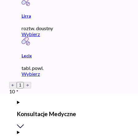
Lirra
roztw. doustny
Wybierz
Lecix
tabl. powl.
Wybierz
1
10
Konsultacje Medyczne