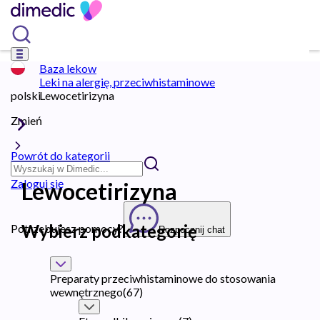
Baza lekow
Leki na alergię, przeciwhistaminowe
polski
Lewocetirizyna
Zmień
Powrót do kategorii
Zaloguj się
Lewocetirizyna
Wybierz podkategorię
Potrzebujesz pomocy?
Rozpocznij chat
Preparaty przeciwhistaminowe do stosowania
wewnętrznego
(
67
)