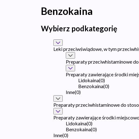
Benzokaina
Wybierz podkategorię
Leki przeciwświądowe, w tym przeciwhis
Preparaty przeciwhistaminowe do
Preparaty zawierające środki mie
Lidokaina
(
0
)
Benzokaina
(
0
)
Inne
(
0
)
Preparaty przeciwhistaminowe do stos
Preparaty zawierające środki miejscowo
Lidokaina
(
0
)
Benzokaina
(
0
)
Inne
(
0
)