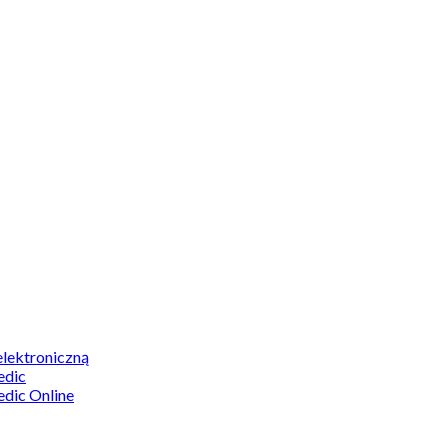
elektroniczną
edic
edic Online