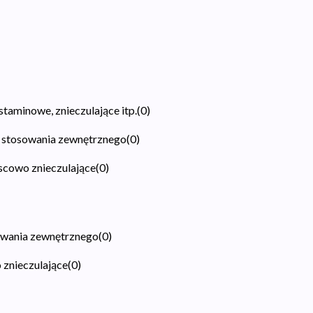
taminowe, znieczulające itp.
(
0
)
 stosowania zewnętrznego
(
0
)
jscowo znieczulające
(
0
)
owania zewnętrznego
(
0
)
 znieczulające
(
0
)