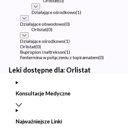
Orlistat
(
0
)
Działające ośrodkowo
(
1
)
Działające obwodowo
(
0
)
Orlistat
(
0
)
Działające ośrodkowo
(
1
)
Orlistat
(
0
)
Bupropion i naltrekson
(
1
)
Fentermina w połączeniu z topiramatem
(
0
)
Leki dostępne dla:
Orlistat
Konsultacje Medyczne
Najważniejsze Linki