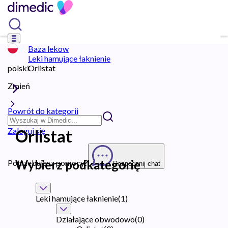
Baza lekow
Leki hamujące łaknienie
polski
Orlistat
Zmień
Powrót do kategorii
Zaloguj się
Orlistat
Wybierz podkategorię
Potrzebujesz pomocy?
Rozpocznij chat
Leki hamujące łaknienie
(
1
)
Działające obwodowo
(
0
)