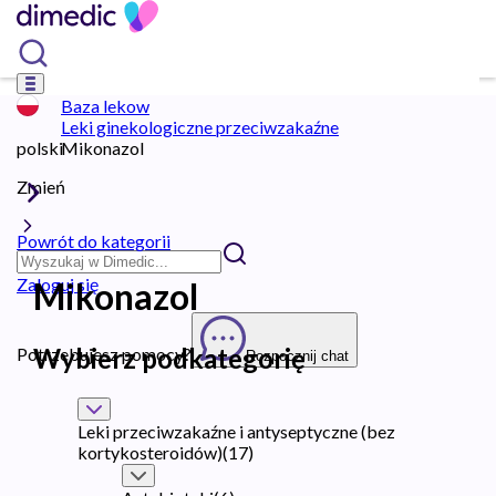
Baza lekow
Leki ginekologiczne przeciwzakaźne
polski
Mikonazol
Zmień
Powrót do kategorii
Zaloguj się
Mikonazol
Wybierz podkategorię
Potrzebujesz pomocy?
Rozpocznij chat
Leki przeciwzakaźne i antyseptyczne (bez
kortykosteroidów)
(
17
)