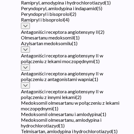
Ramipryl, amodypina i hydrochlorotiazyd
(
1
)
Peryndopryl, amlodypina i indapamid
(
5
)
Peryndopryl i bisoprolol
(
2
)
Ramipryl i bisoprolol
(
4
)
Antagoniści receptora angiotensyny II
(
2
)
Olmesartanu medoksomil
(
1
)
Azylsartan medoksomilu
(
1
)
Antagoniści receptora angiotensyny II w
połączeniu z lekami moczopędnymi
(
1
)
Antagoniści receptora angiotensyny II w
połączeniu z antagonistami wapnia
(
1
)
Antagoniści receptora angiotensyny II w
połączeniu z innymi lekami
(
2
)
Medoksomil olmesartanu w połączeniu z lekami
moczopędnymi
(
1
)
Medoksomil olmesartanu i amlodypina
(
1
)
Medoksomil olmesartanu, amlodypina i
hydrochlorotiazyd
(
1
)
Telmisartan, amlodypina i hydrochlorotiazyd
(
1
)