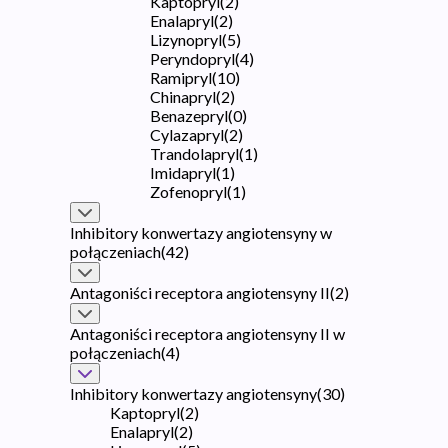
Kaptopryl
(
2
)
Enalapryl
(
2
)
Lizynopryl
(
5
)
Peryndopryl
(
4
)
Ramipryl
(
10
)
Chinapryl
(
2
)
Benazepryl
(
0
)
Cylazapryl
(
2
)
Trandolapryl
(
1
)
Imidapryl
(
1
)
Zofenopryl
(
1
)
Inhibitory konwertazy angiotensyny w
połączeniach
(
42
)
Antagoniści receptora angiotensyny II
(
2
)
Antagoniści receptora angiotensyny II w
połączeniach
(
4
)
Inhibitory konwertazy angiotensyny
(
30
)
Kaptopryl
(
2
)
Enalapryl
(
2
)