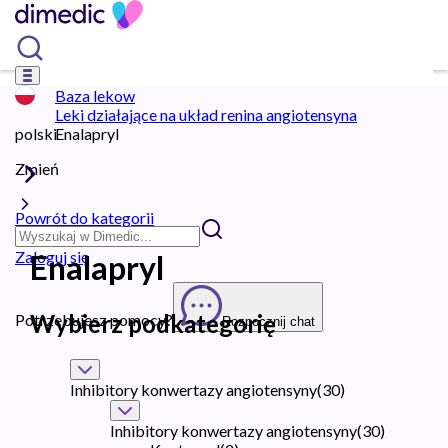
Baza lekow
Leki działające na układ renina angiotensyna
polski
Enalapryl
Zmień
Powrót do kategorii
Zaloguj się
Enalapryl
Wybierz podkategorię
Potrzebujesz pomocy?
Rozpocznij chat
Inhibitory konwertazy angiotensyny
(
30
)
Inhibitory konwertazy angiotensyny
(
30
)