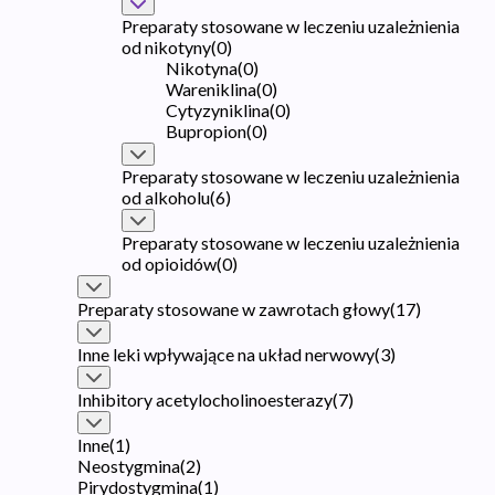
Preparaty stosowane w leczeniu uzależnienia
od nikotyny
(
0
)
Nikotyna
(
0
)
Wareniklina
(
0
)
Cytyzyniklina
(
0
)
Bupropion
(
0
)
Preparaty stosowane w leczeniu uzależnienia
od alkoholu
(
6
)
Preparaty stosowane w leczeniu uzależnienia
od opioidów
(
0
)
Preparaty stosowane w zawrotach głowy
(
17
)
Inne leki wpływające na układ nerwowy
(
3
)
Inhibitory acetylocholinoesterazy
(
7
)
Inne
(
1
)
Neostygmina
(
2
)
Pirydostygmina
(
1
)