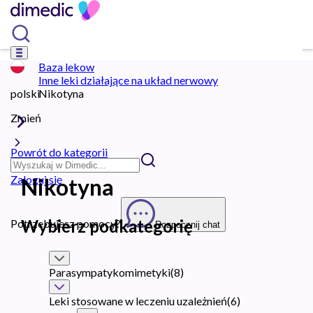
Baza lekow
Inne leki działające na układ nerwowy
polski
Nikotyna
Zmień
Powrót do kategorii
Zaloguj się
Nikotyna
Wybierz podkategorię
Potrzebujesz pomocy?
Rozpocznij chat
Parasympatykomimetyki
(
8
)
Leki stosowane w leczeniu uzależnień
(
6
)