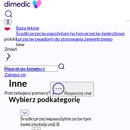
Baza lekow
Środki przeciw pasożytom (w tym przeciw świerzbowi
polski
i przeciw owadom) do stosowania zewnętrznego
Inne
Zmień
Powrót do kategorii
Zaloguj się
Inne
Potrzebujesz pomocy?
Rozpocznij chat
Wybierz podkategorię
Środki przeciwpasożytnicze (w tym
świerzbobójcze)
(
3
)