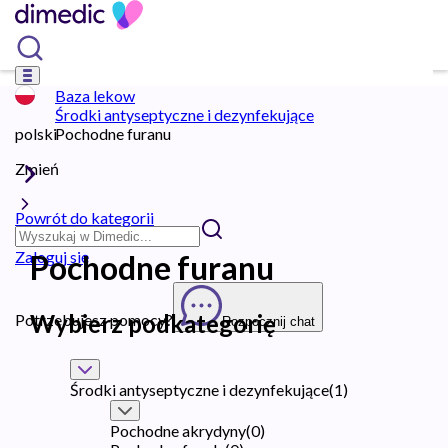
Baza lekow
Środki antyseptyczne i dezynfekujące
polski
Pochodne furanu
Zmień
Powrót do kategorii
Zaloguj się
Pochodne furanu
Wybierz podkategorię
Potrzebujesz pomocy?
Rozpocznij chat
Środki antyseptyczne i dezynfekujące
(
1
)
Pochodne akrydyny
(
0
)