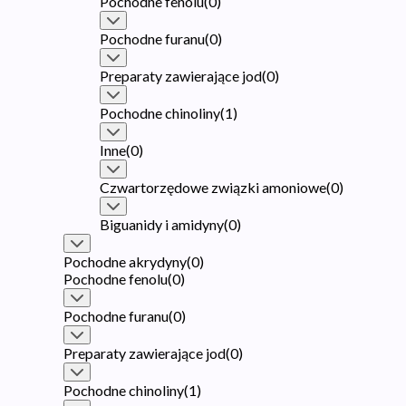
Pochodne fenolu
(
0
)
Pochodne furanu
(
0
)
Preparaty zawierające jod
(
0
)
Pochodne chinoliny
(
1
)
Inne
(
0
)
Czwartorzędowe związki amoniowe
(
0
)
Biguanidy i amidyny
(
0
)
Pochodne akrydyny
(
0
)
Pochodne fenolu
(
0
)
Pochodne furanu
(
0
)
Preparaty zawierające jod
(
0
)
Pochodne chinoliny
(
1
)