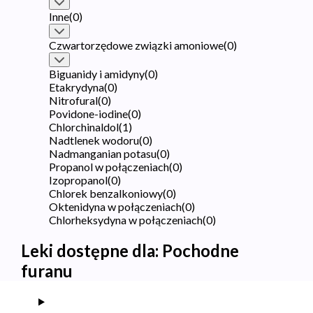
Inne
(
0
)
Czwartorzędowe związki amoniowe
(
0
)
Biguanidy i amidyny
(
0
)
Etakrydyna
(
0
)
Nitrofural
(
0
)
Povidone-iodine
(
0
)
Chlorchinaldol
(
1
)
Nadtlenek wodoru
(
0
)
Nadmanganian potasu
(
0
)
Propanol w połączeniach
(
0
)
Izopropanol
(
0
)
Chlorek benzalkoniowy
(
0
)
Oktenidyna w połączeniach
(
0
)
Chlorheksydyna w połączeniach
(
0
)
Leki dostępne dla:
Pochodne
furanu