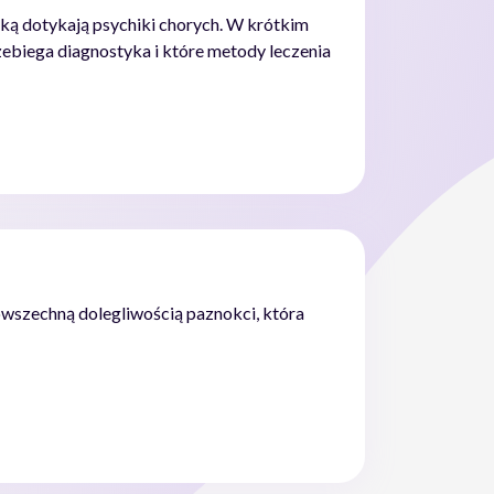
yką dotykają psychiki chorych. W krótkim
zebiega diagnostyka i które metody leczenia
powszechną dolegliwością paznokci, która