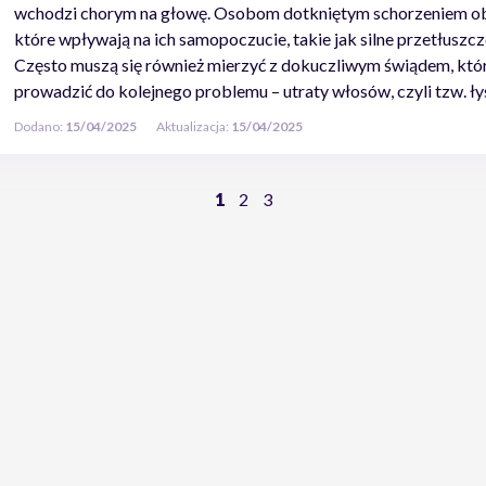
wchodzi chorym na głowę. Osobom dotkniętym schorzeniem obse
które wpływają na ich samopoczucie, takie jak silne przetłuszcze
Często muszą się również mierzyć z dokuczliwym świądem, kt
prowadzić do kolejnego problemu – utraty włosów, czyli tzw. ł
Dodano:
15/04/2025
Aktualizacja:
15/04/2025
1
2
3