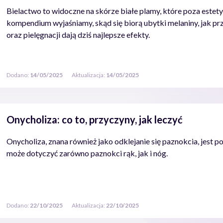
Bielactwo to widoczne na skórze białe plamy, które poza estet
kompendium wyjaśniamy, skąd się biorą ubytki melaniny, jak pr
oraz pielęgnacji dają dziś najlepsze efekty.
Dodano:
14/05/2025
Aktualizacja:
14/05/2025
Onycholiza: co to, przyczyny, jak leczyć
Onycholiza, znana również jako odklejanie się paznokcia, jest 
może dotyczyć zarówno paznokci rąk, jak i nóg.
Dodano:
22/10/2025
Aktualizacja:
22/10/2025