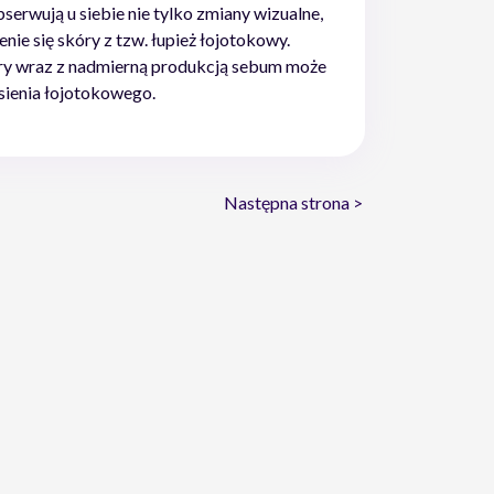
rwują u siebie nie tylko zmiany wizualne,
nie się skóry z tzw. łupież łojotokowy.
óry wraz z nadmierną produkcją sebum może
ysienia łojotokowego.
Następna strona >