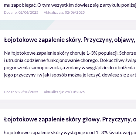
mu zapobiegać. O tym wszystkim dowiesz się z artykułu poniżej
Dodano:
02/06/2025
Aktualizacja:
02/06/2025
Łojotokowe zapalenie skóry. Przyczyny, objawy,
Na łojotokowe zapalenie skóry choruje 1-3% populacji. Schorzen
i utrudnia codzienne funkcjonowanie chorego. Dokuczliwy świ
pogorszenia samopoczucia, a zmiany w wyglądzie do obniżenia s
jego przyczyny i w jaki sposób można je leczyć, dowiesz się z ar
Dodano:
29/10/2025
Aktualizacja:
29/10/2025
Łojotokowe zapalenie skóry głowy. Przyczyny, 
Łojotokowe zapalenie skóry występuje u od 1- 3% światowej po