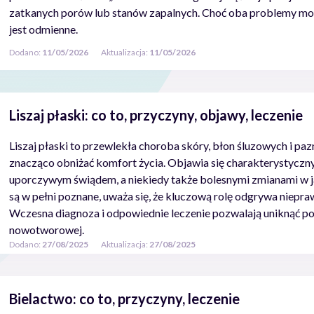
zatkanych porów lub stanów zapalnych. Choć oba problemy mo
jest odmienne.
Dodano:
11/05/2026
Aktualizacja:
11/05/2026
Liszaj płaski: co to, przyczyny, objawy, leczenie
Liszaj płaski to przewlekła choroba skóry, błon śluzowych i pazn
znacząco obniżać komfort życia. Objawia się charakterystyczn
uporczywym świądem, a niekiedy także bolesnymi zmianami w jam
są w pełni poznane, uważa się, że kluczową rolę odgrywa niep
Wczesna diagnoza i odpowiednie leczenie pozwalają uniknąć pow
nowotworowej.
Dodano:
27/08/2025
Aktualizacja:
27/08/2025
Bielactwo: co to, przyczyny, leczenie