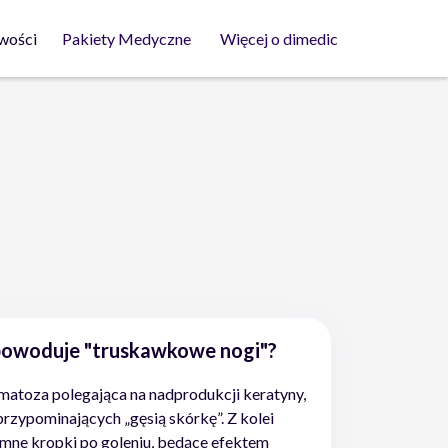
wości
Pakiety Medyczne
Więcej o dimedic
 powoduje "truskawkowe nogi"?
matoza polegająca na nadprodukcji keratyny,
rzypominających „gęsią skórkę”. Z kolei
emne kropki po goleniu, będące efektem