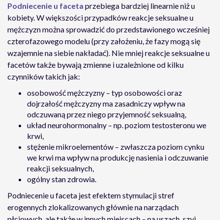
Podniecenie u faceta
przebiega bardziej linearnie niż u
kobiety. W większości przypadków reakcje seksualne u
mężczyzn można sprowadzić do przedstawionego wcześniej
czterofazowego modelu (przy założeniu, że fazy mogą się
wzajemnie na siebie nakładać). Nie mniej reakcje seksualne u
facetów także bywają zmienne i uzależnione od kilku
czynników takich jak:
osobowość mężczyzny – typ osobowości oraz
dojrzałość mężczyzny ma zasadniczy wpływ na
odczuwaną przez niego przyjemność seksualną,
układ neurohormonalny – np. poziom testosteronu we
krwi,
stężenie mikroelementów – zwłaszcza poziom cynku
we krwi ma wpływ na produkcję nasienia i odczuwanie
reakcji seksualnych,
ogólny stan zdrowia.
Podniecenie u faceta jest efektem stymulacji stref
erogennych zlokalizowanych głównie na narządach
płciowych, ale także w innych miejscach – na uszach, szyi,