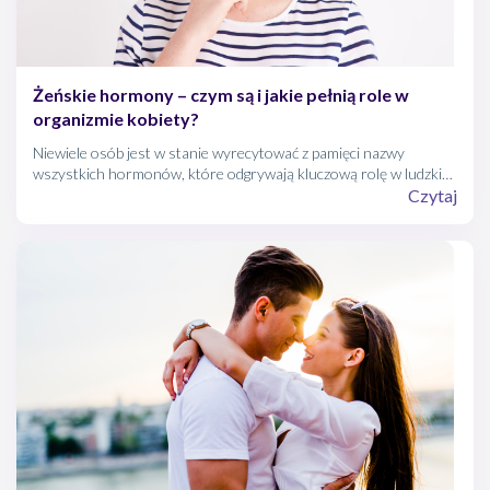
Żeńskie hormony – czym są i jakie pełnią role w
organizmie kobiety?
Niewiele osób jest w stanie wyrecytować z pamięci nazwy
wszystkich hormonów, które odgrywają kluczową rolę w ludzkim
organizmie. Ale chyba nie ma kobiety, która nie wymieniłaby
Czytaj
chociaż kilku, które mają wpływ na jej codzienne funkcjonowanie.