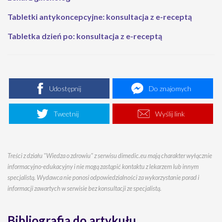
Tabletki antykoncepcyjne: konsultacja z e-receptą
Tabletka dzień po: konsultacja z e-receptą
Udostępnij
Do znajomych
Tweetnij
Wyślij link
Treści z działu "Wiedza o zdrowiu" z serwisu dimedic.eu mają charakter wyłącznie
informacyjno-edukacyjny i nie mogą zastąpić kontaktu z lekarzem lub innym
specjalistą. Wydawca nie ponosi odpowiedzialności za wykorzystanie porad i
informacji zawartych w serwisie bez konsultacji ze specjalistą.
Bibliografia do artykułu