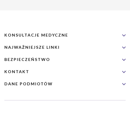
KONSULTACJE MEDYCZNE
NAJWAŻNIEJSZE LINKI
BEZPIECZEŃSTWO
KONTAKT
DANE PODMIOTÓW
Usługa nie jest przeznaczona dla nagłych przypadków medycznych.
Wybrane usługi realizowane są we współpracy z Narodowym