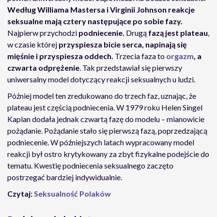
Według Williama Mastersa i Virginii Johnson reakcje
seksualne mają cztery następujące po sobie fazy.
Najpierw przychodzi
podniecenie.
Drugą
fazą jest plateau
,
w czasie której
przyspiesza bicie serca, napinają się
mięśnie i przyspiesza oddech.
Trzecia faza to
orgazm
, a
czwarta odprężenie
. Tak przedstawiał się pierwszy
uniwersalny model dotyczący reakcji seksualnych u ludzi.
Później model ten zredukowano do trzech faz, uznając, że
plateau jest częścią podniecenia. W 1979 roku Helen Singel
Kaplan dodała jednak czwartą fazę do modelu – mianowicie
pożądanie. Pożądanie stało się pierwszą fazą, poprzedzającą
podniecenie. W późniejszych latach wypracowany model
reakcji był ostro krytykowany za zbyt fizykalne podejście do
tematu. Kwestię podniecenia seksualnego zaczęto
postrzegać bardziej indywidualnie.
Czytaj:
Seksualność Polaków