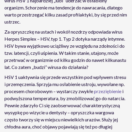
wirus HSV 1 najbardziej „lubi” uderzać w osłabiony
organizm. Schorzenie ma tendencje do nawracania, dlatego
warto przestrzegać kilku zasad profilaktyki, by się przed nim
ustrzec.
Za opryszczkę na ustach i wokół nozdrzy odpowiada wirus
Herpes Simplex – HSV, typ 1. Typ 2 dotyka narządy intymne.
HSV bywa wyjątkowo uciążliwy ze względu na zdolności do
tzw. latencji, czyli uśpienia. W takim stanie, utajony, może
przetrwać w organizmie od kilku godzin do nawet kilkunastu
lat. Co zatem „budzi” wirusa do działania?
HSV 1 uaktywnia się przede wszystkim pod wpływem stresu
i przemęczenia. Sprzyja mu osłabienie ustroju, wywołane np.
procesem chorobowym – wystarczy zwykłe
przeziębienie
i
podwyższona temperatura, by zmobilizować go do natarcia.
Pewnie zdarzyło Ci się zaobserwować charakterystyczną
wysypkę po wizycie u dentysty – opryszczka wargowa
często tworzy się w miejscu niewielkich urazów. Służy jej
chłodna aura, choć objawy pojawiają się też po długiej