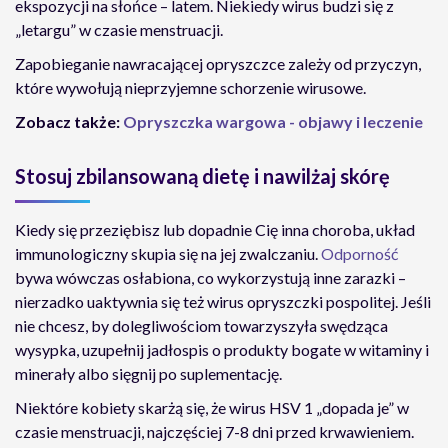
ekspozycji na słońce – latem. Niekiedy wirus budzi się z
„letargu” w czasie menstruacji.
Zapobieganie nawracającej opryszczce zależy od przyczyn,
które wywołują nieprzyjemne schorzenie wirusowe.
Zobacz także:
Opryszczka wargowa - objawy i leczenie
Stosuj zbilansowaną dietę i nawilżaj skórę
Kiedy się przeziębisz lub dopadnie Cię inna choroba, układ
immunologiczny skupia się na jej zwalczaniu.
Odporność
bywa wówczas osłabiona, co wykorzystują inne zarazki –
nierzadko uaktywnia się też wirus opryszczki pospolitej. Jeśli
nie chcesz, by dolegliwościom towarzyszyła swędząca
wysypka, uzupełnij jadłospis o produkty bogate w witaminy i
minerały albo sięgnij po suplementację.
Niektóre kobiety skarżą się, że wirus HSV 1 „dopada je” w
czasie menstruacji, najczęściej 7-8 dni przed krwawieniem.