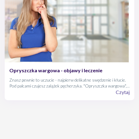
Opryszczka wargowa - objawy i leczenie
Znasz pewnie to uczucie - najpierw delikatne swędzenie i kłucie.
Pod palcami czujesz zalążek pęcherzyka. "Opryszczka wargowa",
myślisz z rezygnacją. Spokojnie! Popularne "zimno" na wargach
Czytaj
jest uciążliwe, ale możesz sobie z nim poradzić.