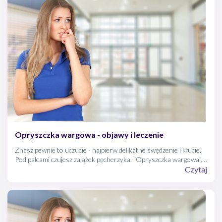
Opryszczka wargowa - objawy i leczenie
Znasz pewnie to uczucie - najpierw delikatne swędzenie i kłucie.
Pod palcami czujesz zalążek pęcherzyka. "Opryszczka wargowa",
myślisz z rezygnacją. Spokojnie! Popularne "zimno" na wargach
Czytaj
jest uciążliwe, ale możesz sobie z nim poradzić.