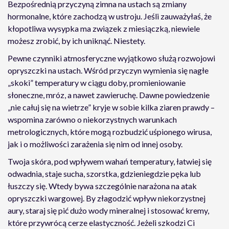
Bezpośrednią przyczyną zimna na ustach są zmiany
hormonalne, które zachodzą w ustroju. Jeśli zauważyłaś, że
kłopotliwa wysypka ma związek z miesiączką, niewiele
możesz zrobić, by ich uniknąć. Niestety.
Pewne czynniki atmosferyczne wyjątkowo służą rozwojowi
opryszczki na ustach. Wśród przyczyn wymienia się nagłe
„skoki” temperatury w ciągu doby, promieniowanie
słoneczne, mróz, a nawet zawieruchę. Dawne powiedzenie
„nie całuj się na wietrze” kryje w sobie kilka ziaren prawdy –
wspomina zarówno o niekorzystnych warunkach
metrologicznych, które mogą rozbudzić uśpionego wirusa,
jak i o możliwości zarażenia się nim od innej osoby.
Twoja skóra, pod wpływem wahań temperatury, łatwiej się
odwadnia, staje sucha, szorstka, gdzieniegdzie pęka lub
łuszczy się. Wtedy bywa szczególnie narażona na atak
opryszczki wargowej. By złagodzić wpływ niekorzystnej
aury, staraj się pić dużo wody mineralnej i stosować kremy,
które przywrócą cerze elastyczność. Jeżeli szkodzi Ci