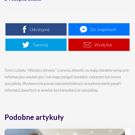
Udostępnij
Do znajomych
Tweetnij
Wyślij link
Treści z działu "Wiedza o zdrowiu" z serwisu dimedic.eu mają charakter wyłącznie
informacyjno-edukacyjny i nie mogą zastąpić kontaktu z lekarzem lub innym
specjalistą. Wydawca nie ponosi odpowiedzialności za wykorzystanie porad i
informacji zawartych w serwisie bez konsultacji ze specjalistą.
Podobne artykuły