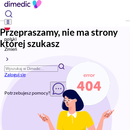
Przepraszamy, nie ma strony
polski
której szukasz
Zmień
Zaloguj się
Potrzebujesz pomocy?
Rozpocznij chat