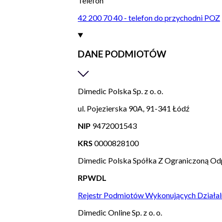
Telefon
42 200 70 40 - telefon do przychodni POZ
DANE PODMIOTÓW
Dimedic Polska Sp. z o. o.
ul. Pojezierska 90A, 91-341 Łódź
NIP
9472001543
KRS
0000828100
Dimedic Polska Spółka Z Ograniczoną Od
RPWDL
Rejestr Podmiotów Wykonujących Działal
Dimedic Online Sp. z o. o.