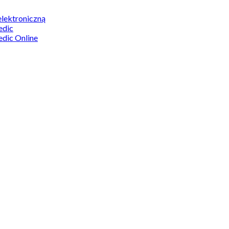
elektroniczną
edic
edic Online