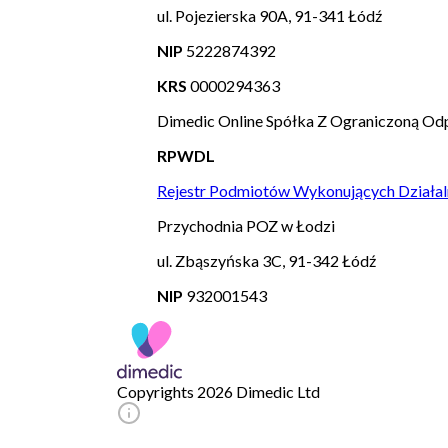
ul. Pojezierska 90A, 91-341 Łódź
NIP
5222874392
KRS
0000294363
Dimedic Online Spółka Z Ograniczoną Odp
RPWDL
Rejestr Podmiotów Wykonujących Działal
Przychodnia POZ w Łodzi
ul. Zbąszyńska 3C, 91-342 Łódź
NIP
932001543
Copyrights 2026 Dimedic Ltd