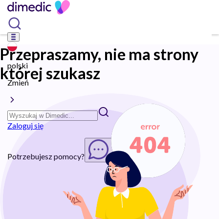
Przepraszamy, nie ma strony
polski
której szukasz
Zmień
Zaloguj się
Potrzebujesz pomocy?
Rozpocznij chat