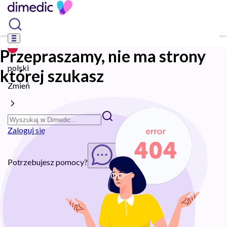
Przepraszamy, nie ma strony
polski
której szukasz
Zmień
Zaloguj się
Potrzebujesz pomocy?
Rozpocznij chat