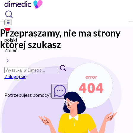
Przepraszamy, nie ma strony
polski
której szukasz
Zmień
Zaloguj się
Potrzebujesz pomocy?
Rozpocznij chat