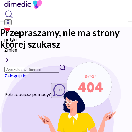
Przepraszamy, nie ma strony
polski
której szukasz
Zmień
Zaloguj się
Potrzebujesz pomocy?
Rozpocznij chat