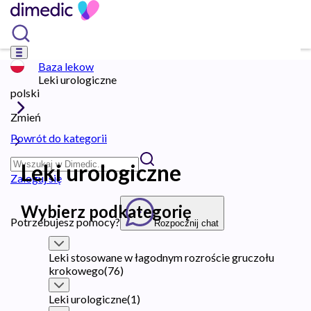
Baza lekow
Leki urologiczne
polski
Zmień
Powrót do kategorii
Leki urologiczne
Zaloguj się
Wybierz podkategorię
Potrzebujesz pomocy?
Rozpocznij chat
Leki stosowane w łagodnym rozroście gruczołu
krokowego
(
76
)
Leki urologiczne
(
1
)