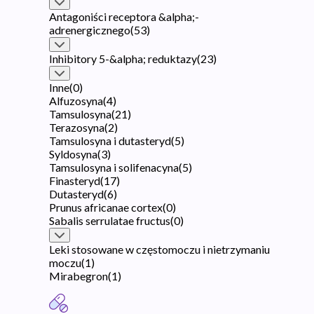
Antagoniści receptora &alpha;-
adrenergicznego
(
53
)
Inhibitory 5-&alpha; reduktazy
(
23
)
Inne
(
0
)
Alfuzosyna
(
4
)
Tamsulosyna
(
21
)
Terazosyna
(
2
)
Tamsulosyna i dutasteryd
(
5
)
Syldosyna
(
3
)
Tamsulosyna i solifenacyna
(
5
)
Finasteryd
(
17
)
Dutasteryd
(
6
)
Prunus africanae cortex
(
0
)
Sabalis serrulatae fructus
(
0
)
Leki stosowane w częstomoczu i nietrzymaniu
moczu
(
1
)
Mirabegron
(
1
)