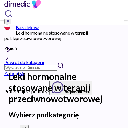
Baza lekow
Leki hormonalne stosowane w terapii
polski
przeciwnowotworowej
Zmień
Powrót do kategorii
Zaloguj się
Leki hormonalne
stosowane w terapii
Potrzebujesz pomocy?
Rozpocznij chat
przeciwnowotworowej
Wybierz podkategorię