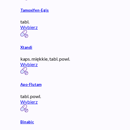
Tamoxifen-Egis
tabl.
Wybierz
Xtandi
kaps. miękkie, tabl. powl.
Wybierz
Apo-Flutam
tabl. powl.
Wybierz
Binabic