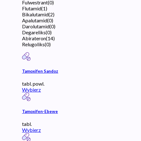
Fulwestrant
(
0
)
Flutamid
(
1
)
Bikalutamid
(
2
)
Apalutamid
(
0
)
Darolutamid
(
0
)
Degareliks
(
0
)
Abirateron
(
14
)
Relugoliks
(
0
)
Tamoxifen Sandoz
tabl. powl.
Wybierz
Tamoxifen-Ebewe
tabl.
Wybierz