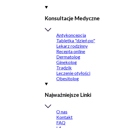
Konsultacje Medyczne
Antykoncepcja
Tabletka "dzień po"
Lekarz rodzinny
Recepta online
Dermatolog
Ginekolog
Trądzik
Leczenie otyłości
Obesitolog
Najważniejsze Linki
O nas
Kontakt
FAQ
L4