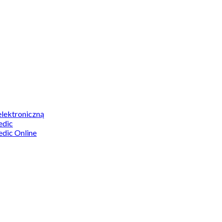
elektroniczną
edic
edic Online