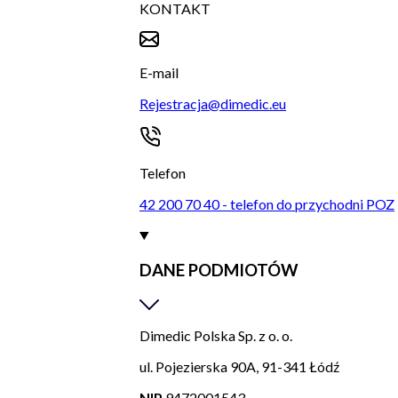
KONTAKT
E-mail
Rejestracja@dimedic.eu
Telefon
42 200 70 40 - telefon do przychodni POZ
DANE PODMIOTÓW
Dimedic Polska Sp. z o. o.
ul. Pojezierska 90A, 91-341 Łódź
NIP
9472001543