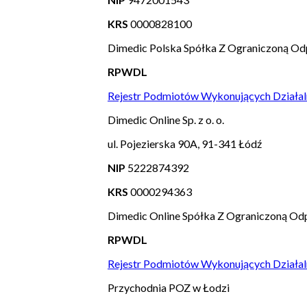
KRS
0000828100
Dimedic Polska Spółka Z Ograniczoną Od
RPWDL
Rejestr Podmiotów Wykonujących Działal
Dimedic Online Sp. z o. o.
ul. Pojezierska 90A, 91-341 Łódź
NIP
5222874392
KRS
0000294363
Dimedic Online Spółka Z Ograniczoną Odp
RPWDL
Rejestr Podmiotów Wykonujących Działal
Przychodnia POZ w Łodzi