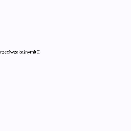
 przeciwzakaźnymi
(
0
)